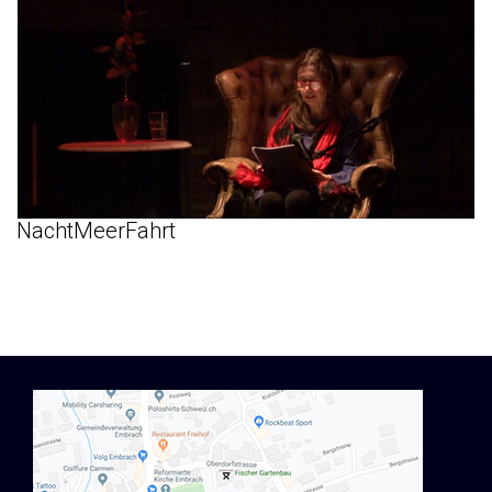
NachtMeerFahrt