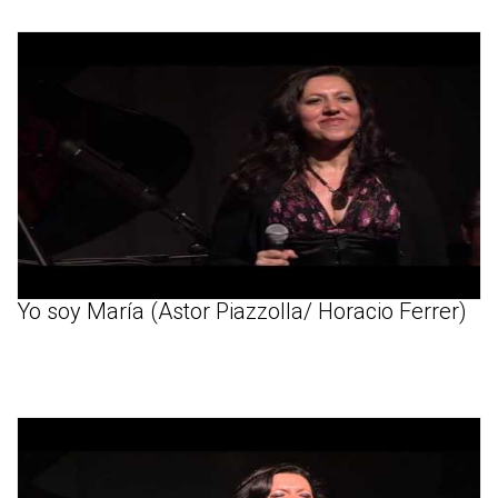
Yo soy María (Astor Piazzolla/ Horacio Ferrer)