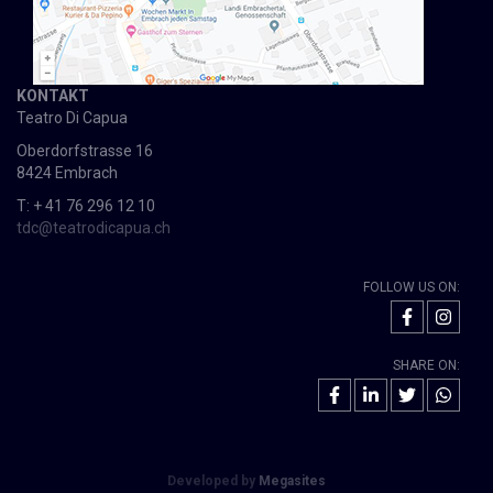
KONTAKT
Teatro Di Capua
Oberdorfstrasse 16
8424 Embrach
T: + 41 76 296 12 10
tdc@teatrodicapua.ch
FOLLOW US ON:
SHARE ON:
Developed by
Megasites