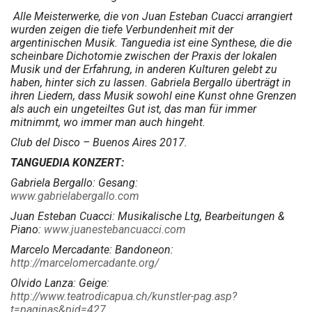
Alle Meisterwerke, die von Juan Esteban Cuacci arrangiert
wurden zeigen die tiefe Verbundenheit mit der
argentinischen Musik. Tanguedia ist eine Synthese, die die
scheinbare Dichotomie zwischen der Praxis der lokalen
Musik und der Erfahrung, in anderen Kulturen gelebt zu
haben, hinter sich zu lassen. Gabriela Bergallo überträgt in
ihren Liedern, dass Musik sowohl eine Kunst ohne Grenzen
als auch ein ungeteiltes Gut ist, das man für immer
mitnimmt, wo immer man auch hingeht.
Club del Disco – Buenos Aires 2017.
TANGUEDIA KONZERT:
Gabriela Bergallo: Gesang:
www.gabrielabergallo.com
Juan Esteban Cuacci: Musikalische Ltg, Bearbeitungen &
Piano:
www.juanestebancuacci.com
Marcelo Mercadante: Bandoneon:
http://marcelomercadante.org/
Olvido Lanza: Geige:
http://www.teatrodicapua.ch/kunstler-pag.asp?
t=paginas&pid=427