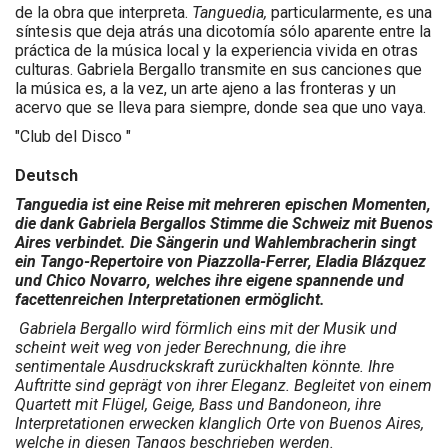
de la obra que interpreta.
Tanguedia,
particularmente, es una
síntesis que deja atrás una dicotomía sólo aparente entre la
práctica de la música local y la experiencia vivida en otras
culturas. Gabriela Bergallo transmite en sus canciones que
la música es, a la vez, un arte ajeno a las fronteras y un
acervo que se lleva para siempre, donde sea que uno vaya.
"Club del Disco "
Deutsch
Tanguedia ist eine Reise mit mehreren epischen Momenten,
die dank Gabriela Bergallos Stimme die Schweiz mit Buenos
Aires verbindet. Die Sängerin und Wahlembracherin singt
ein Tango-Repertoire von Piazzolla-Ferrer, Eladia Blázquez
und Chico Novarro, welches ihre eigene spannende und
facettenreichen Interpretationen ermöglicht.
Gabriela Bergallo wird förmlich eins mit der Musik und
scheint weit weg von jeder Berechnung, die ihre
sentimentale Ausdruckskraft zurückhalten könnte. Ihre
Auftritte sind geprägt von ihrer Eleganz. Begleitet von einem
Quartett mit Flügel, Geige, Bass und Bandoneon, ihre
Interpretationen erwecken klanglich Orte von Buenos Aires,
welche in diesen Tangos beschrieben werden.