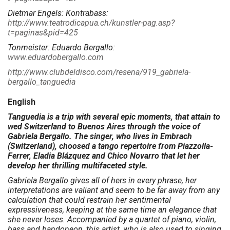
Dietmar Engels: Kontrabass:
http://www.teatrodicapua.ch/kunstler-pag.asp?
t=paginas&pid=425
Tonmeister: Eduardo Bergallo:
www.eduardobergallo.com
http://www.clubdeldisco.com/resena/919_gabriela-
bergallo_tanguedia
English
Tanguedia is a trip with several epic moments, that attain to
wed Switzerland to Buenos Aires through the voice of
Gabriela Bergallo. The singer, who lives in Embrach
(Switzerland), choosed a tango repertoire from Piazzolla-
Ferrer, Eladia Blázquez and Chico Novarro that let her
develop her thrilling multifaceted style.
Gabriela Bergallo gives all of hers in every phrase, her
interpretations are valiant and seem to be far away from any
calculation that could restrain her sentimental
expressiveness, keeping at the same time an elegance that
she never loses. Accompanied by a quartet of piano, violin,
bass and bandoneon, this artist, who is also used to singing