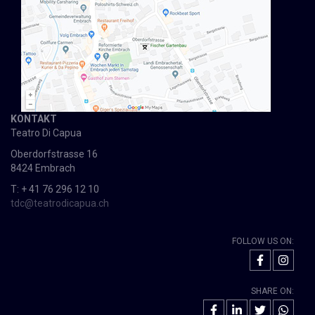
KONTAKT
Teatro Di Capua
Oberdorfstrasse 16
8424 Embrach
T: + 41 76 296 12 10
tdc@teatrodicapua.ch
FOLLOW US ON:
SHARE ON: