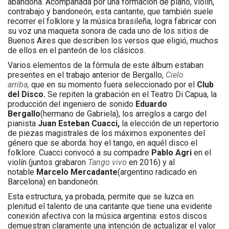
abandona. Acompañada por una formación de piano, violín,
contrabajo y bandoneón, esta cantante, que también suele
recorrer el folklore y la música brasileña, logra fabricar con
su voz una maqueta sonora de cada uno de los sitios de
Buenos Aires que describen los versos que eligió, muchos
de ellos en el panteón de los clásicos.
Varios elementos de la fórmula de este álbum estaban
presentes en el trabajo anterior de Bergallo,
Cielo
arriba,
que en su momento fuera seleccionado por el
Club
del Disco.
Se repiten la grabación en el Teatro Di Capua, la
producción del ingeniero de sonido
Eduardo
Bergallo
(hermano de Gabriela), los arreglos a cargo del
pianista
Juan Esteban Cuacci,
la elección de un repertorio
de piezas magistrales de los máximos exponentes del
género que se aborda: hoy el tango, en aquél disco el
folklore. Cuacci convocó a su compadre
Pablo Agri
en el
violín (juntos grabaron
Tango vivo
en 2016) y al
notable
Marcelo Mercadante
(argentino radicado en
Barcelona) en bandoneón.
Esta estructura, ya probada, permite que se luzca en
plenitud el talento de una cantante que tiene una evidente
conexión afectiva con la música argentina: estos discos
demuestran claramente una intención de actualizar el valor