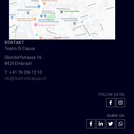
KONTAKT
Teatro Di Capua
Oberdorfstrasse 16
8424 Embrach
T: + 41 76 296 12 10
tdc@teatrodicapua.ch
FOLLOW US ON:
SHARE ON: