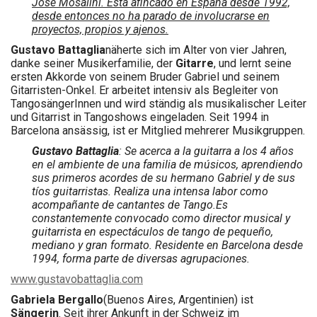
José Mosalini. Está afincado en España desde 1992,
desde entonces no ha parado de involucrarse en
proyectos, propios y ajenos.
Gustavo Battaglia
näherte sich im Alter von vier Jahren,
danke seiner Musikerfamilie, der
Gitarre
, und lernt seine
ersten Akkorde von seinem Bruder Gabriel und seinem
Gitarristen-Onkel. Er arbeitet intensiv als Begleiter von
TangosängerInnen und wird ständig als musikalischer Leiter
und Gitarrist in Tangoshows eingeladen. Seit 1994 in
Barcelona ansässig, ist er Mitglied mehrerer Musikgruppen.
Gustavo Battaglia
: Se acerca a la guitarra a los 4 años
en el ambiente de una familia de músicos, aprendiendo
sus primeros acordes de su hermano Gabriel y de sus
tíos guitarristas.
Realiza una intensa labor como
acompañante de cantantes de Tango.
Es
constantemente convocado como director musical y
guitarrista en espectáculos de tango de pequeño,
mediano y gran formato.
Residente en Barcelona desde
1994, forma parte de diversas agrupaciones.
www.gustavobattaglia.com
Gabriela Bergallo
(Buenos Aires, Argentinien) ist
Sängerin
. Seit ihrer Ankunft in der Schweiz im