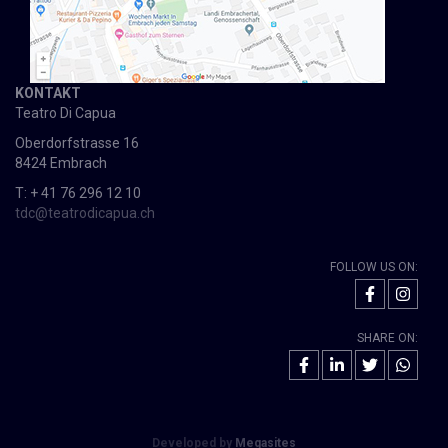
KONTAKT
Teatro Di Capua
Oberdorfstrasse 16
8424 Embrach
T: + 41 76 296 12 10
tdc@teatrodicapua.ch
FOLLOW US ON:
SHARE ON:
Developed by
Megasites