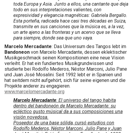
toda Europa y Asia. Junto a ellos, una cantante que deja
todo en sus interpretaciones valientes, con
expresividad y elegancia magnéticas: Gabriela Bergallo.
Esta porteña, radicada hace casi tres décadas en Suiza,
transmite en sus canciones que la música es, a la vez,
un arte ajeno a las fronteras y un acervo que se lleva
para siempre, donde sea que uno vaya.
Marcelo Mercadante
: Das Universum des Tangos lebt im
Bandoneon
von Marcelo Mercadante, dessen eklektischer
Musikgeschmack seinen Kompositionen eine neue Vision
verleiht. Er hat ein fundiertes Musikgrundwissen und
studierte bei Rodolfo Mederos, Néstor Marconi, Julio Pane
und Juan José Mosalini. Seit 1992 lebt er in Spanien und
hat seitdem nicht aufgehört, sich für seine eigenen und die
Projekte anderer zu engagieren.
www.marcelomercadante.org
Marcelo Mercadante
: El universo del tango habita
dentro del bandoneón de Marcelo Mercadante: su
ecléctico gusto músical da a sus composiciones una
visión novedosa.
Poseedor de una base sólida, cursó estudios con
Rodolfo Mederos, Néstor Marconi, Julio Pane y Juan