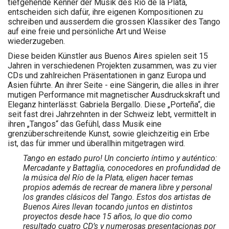
tiefgehende Kenner der Musik des Río de la Plata,
entscheiden sich dafür, ihre eigenen Kompositionen zu
schreiben und ausserdem die grossen Klassiker des Tango
auf eine freie und persönliche Art und Weise
wiederzugeben.
Diese beiden Künstler aus Buenos Aires spielen seit 15
Jahren in verschiedenen Projekten zusammen, was zu vier
CDs und zahlreichen Präsentationen in ganz Europa und
Asien führte. An ihrer Seite - eine Sängerin, die alles in ihrer
mutigen Performance mit magnetischer Ausdruckskraft und
Eleganz hinterlässt: Gabriela Bergallo. Diese „Porteña“, die
seit fast drei Jahrzehnten in der Schweiz lebt, vermittelt in
ihren „Tangos“ das Gefühl, dass Musik eine
grenzüberschreitende Kunst, sowie gleichzeitig ein Erbe
ist, das für immer und überallhin mitgetragen wird.
Tango en estado puro! Un concierto íntimo y auténtico:
Mercadante y Battaglia, conocedores en profundidad de
la música del Río de la Plata, eligen hacer temas
propios además de recrear de manera libre y personal
los grandes clásicos del Tango. Estos dos artistas de
Buenos Aires llevan tocando juntos en distintos
proyectos desde hace 15 años, lo que dio como
resultado cuatro CD’s y numerosas presentacionas por