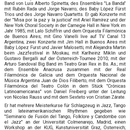
Band von Luis Alberto Spinetta; des Ensembles "La Banda"
mit Rubén Rada und Jorge Navarro; des Baby López Fürst
Trios und des Jorge Navarro Quartetts. Er gab Konzerte mit
der "Misa por la paz y la justicia" mit Ariel Ramírez und der
New York Choral Society in der Carnegie Hall in New York im
Jahr 1985; mit Lalo Schiffrin und dem Orquesta Filarmónica
de Buenos Aires; mit Gino Vanelli live auf TV Canal 13
Argentina; zwei Konzerte mit Jim Hall in Buenos Aires mit
Baby López Furst und Javier Malosetti; mit Alejandra Martin
beim Jazzfestival in Moskau; mit Karlheinz Miklin und
Gustavo Bergalli auf der Österreich-Tournee 2010; mit der
Arturo Sandoval Big Band im Teatro Gran Rex in Bs. As.; mit
dem Ensemble Anacrusa zusammen mit der Real
Filarmónica de Galicia und dem Orquesta Nacional de
Música Argentina Juan de Dios Filiberto; mit dem Orquesta
Filarmónica del Teatro Colón in dem Stück "Crónicas
Latinoamericanas" von Daniel Freiberg unter der Leitung
von Nicolas Rauss und mit dem Sexteto von Cristian Zárate.
Er hat mehrere Meisterkurse für Schlagzeug in Jazz, Tango
und lateinamerikanischen Rhythmen gegeben wie
"Seminario de Fusión del Tango, Folklore y Candombe con
el Jazz" an der Universität Colmenarejo, Madrid; einen
Workshop an der KUG, Kunstuniversität Graz, Österreich;