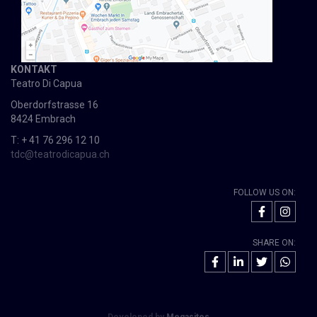
KONTAKT
Teatro Di Capua
Oberdorfstrasse 16
8424 Embrach
T: + 41 76 296 12 10
tdc@teatrodicapua.ch
FOLLOW US ON:
SHARE ON: